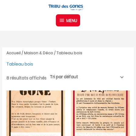
Aller
MENU
au
contenu
MENU
Accueil
/
Maison & Déco
/ Tableau bois
Tableau bois
8 résultats affichés