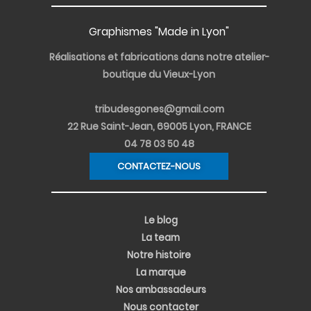
r
i
o
e
e
a
n
k
s
m
-
-
t
i
f
Graphismes "Made in Lyon"
n
Réalisations et fabrications dans notre atelier-
boutique du Vieux-Lyon
tribudesgones@gmail.com
22 Rue Saint-Jean, 69005 Lyon, FRANCE
04 78 03 50 48
CONTACTEZ-NOUS
Le blog
La team
Notre histoire
La marque
Nos ambassadeurs
Nous contacter