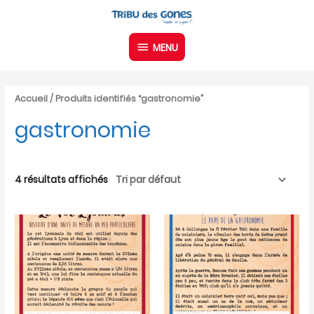
Aller
MENU
au
contenu
MENU
Accueil
/ Produits identifiés “gastronomie”
gastronomie
4 résultats affichés