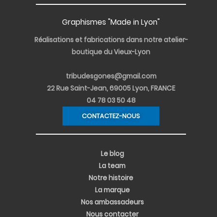
r
i
o
e
e
a
n
k
s
m
-
-
t
i
f
Graphismes "Made in Lyon"
n
Réalisations et fabrications dans notre atelier-
boutique du Vieux-Lyon
tribudesgones@gmail.com
22 Rue Saint-Jean, 69005 Lyon, FRANCE
04 78 03 50 48
CONTACTEZ-NOUS
Le blog
La team
Notre histoire
La marque
Nos ambassadeurs
Nous contacter