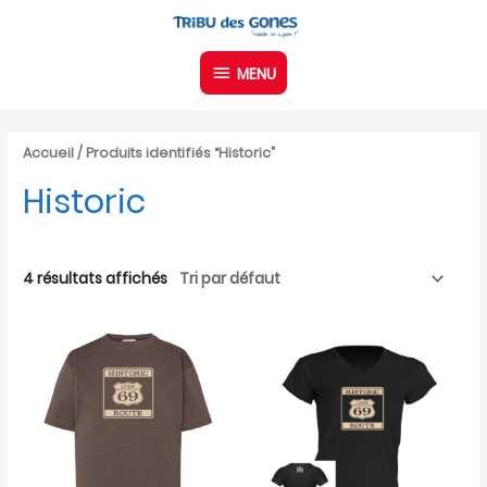
Aller
MENU
au
contenu
MENU
Accueil
/ Produits identifiés “Historic”
Historic
4 résultats affichés