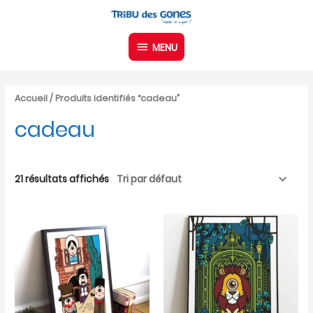
Aller
MENU
au
contenu
MENU
Accueil
/ Produits identifiés “cadeau”
cadeau
21 résultats affichés