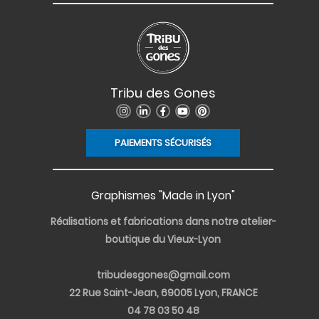
Tribu des Gones
I
L
F
Y
P
n
i
a
o
i
s
n
c
u
n
t
k
e
t
t
PAIEMENTS SÉCURISÉS
a
e
b
u
e
g
d
o
b
r
r
i
o
e
e
a
n
k
s
m
-
-
t
i
f
Graphismes "Made in Lyon"
n
Réalisations et fabrications dans notre atelier-
boutique du Vieux-Lyon
tribudesgones@gmail.com
22 Rue Saint-Jean, 69005 Lyon, FRANCE
04 78 03 50 48