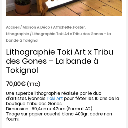
Tokignol
Accueil
/
Maison & Déco
/
Affichette, Poster,
Lithographie
/ Lithographie Toki Art x Tribu des Gones – La
bande à Tokignol
Lithographie Toki Art x Tribu
des Gones – La bande à
Tokignol
70,00
€
(TTC)
Une superbe lithographie réalisée par le duo
d’artistes lyonnais
Toki Art
pour fêter les 10 ans de la
boutique Tribu des Gones
Dimension : 59,4cm x 42cm (Format A2)
Tirage sur papier couché blanc 400gr, cadre non
fourni.