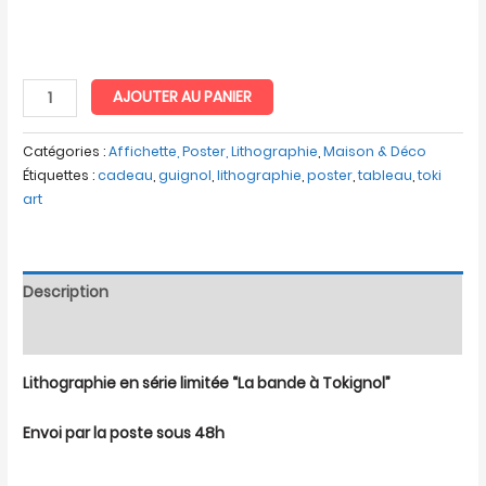
AJOUTER AU PANIER
Catégories :
Affichette, Poster, Lithographie
,
Maison & Déco
Étiquettes :
cadeau
,
guignol
,
lithographie
,
poster
,
tableau
,
toki
art
Description
Avis (0)
Lithographie en série limitée “La bande à Tokignol”
Envoi par la poste sous 48h