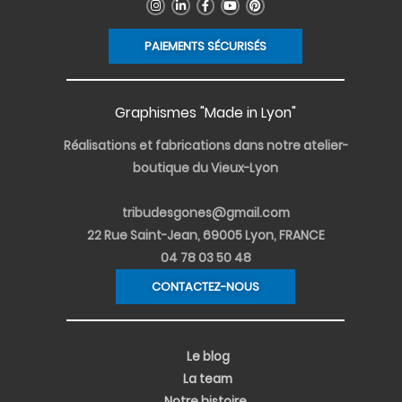
I
L
F
Y
P
n
i
a
o
i
s
n
c
u
n
t
k
e
t
t
PAIEMENTS SÉCURISÉS
a
e
b
u
e
g
d
o
b
r
r
i
o
e
e
a
n
k
s
m
-
-
t
i
f
Graphismes "Made in Lyon"
n
Réalisations et fabrications dans notre atelier-
boutique du Vieux-Lyon
tribudesgones@gmail.com
22 Rue Saint-Jean, 69005 Lyon, FRANCE
04 78 03 50 48
CONTACTEZ-NOUS
Le blog
La team
Notre histoire