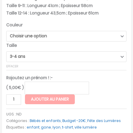
Taille 9-11 : Longueur 41cm ; Epaisseur 58cm
Taille 12-14 : Longueur 43,5cm ; Epaisseur 61cm
Couleur
Taille
EFFACER
Rajoutez un prénom ! :-
(
5,00
€
)
AJOUTER AU PANIER
UGS :
ND
Catégories :
Bébés et enfants
,
Budget -20€
,
Fête des Lumières
Étiquettes :
enfant
,
gone
,
lyon
,
t-shirt
,
ville lumière