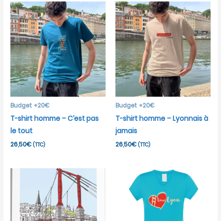
Budget +20€
Budget +20€
T-shirt homme – C’est pas
T-shirt homme – Lyonnais à
le tout
jamais
26,50
€
26,50
€
(TTC)
(TTC)