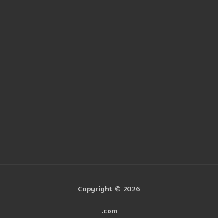
Mentions 
Nom
Email
Copyright © 2026
.com