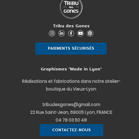
Tribu des Gones
I
L
F
Y
P
n
i
a
o
i
s
n
c
u
n
t
k
e
t
t
PAIEMENTS SÉCURISÉS
a
e
b
u
e
g
d
o
b
r
r
i
o
e
e
a
n
k
s
m
-
-
t
Graphismes "Made in Lyon"
i
f
n
Réalisations et fabrications dans notre atelier-
boutique du Vieux-Lyon
tribudesgones@gmail.com
22 Rue Saint-Jean, 69005 Lyon, FRANCE
04 78 03 50 48
CONTACTEZ-NOUS