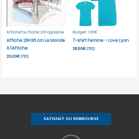
Affichette, Poster, Lithographie
Budget +20€
Affiche 28×36 cm Le Monde
T-shirt Femme – Love Lyon
à l’Affiche
26,50
€
(TTC)
20,00
€
(TTC)
SATISFAIT OU REMBOURSÉ