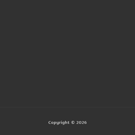
Menti
Nom
Email
Copyright © 2026