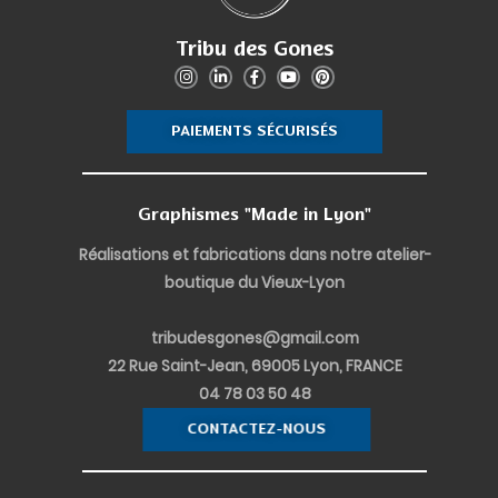
Tribu des Gones
I
L
F
Y
P
n
i
a
o
i
s
n
c
u
n
t
k
e
t
t
PAIEMENTS SÉCURISÉS
a
e
b
u
e
g
d
o
b
r
r
i
o
e
e
a
n
k
s
m
-
-
t
i
f
Graphismes "Made in Lyon"
n
Réalisations et fabrications dans notre atelier-
boutique du Vieux-Lyon
tribudesgones@gmail.com
22 Rue Saint-Jean, 69005 Lyon, FRANCE
04 78 03 50 48
CONTACTEZ-NOUS