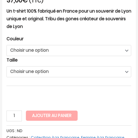
37,00
€
(TTC)
Un t-shirt 100% fabriqué en France pour un souvenir de Lyon
unique et original. Tribu des gones créateur de souvenirs
de Lyon
Couleur
Taille
AJOUTER AU PANIER
UGS :
ND
Catégories :
Collection à la française
,
Femme à la française
,