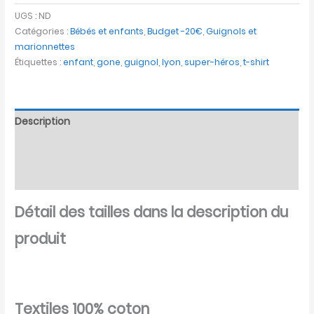
UGS :
ND
Catégories :
Bébés et enfants
,
Budget -20€
,
Guignols et
marionnettes
Étiquettes :
enfant
,
gone
,
guignol
,
lyon
,
super-héros
,
t-shirt
Description
Informations complémentaires
Avis (0)
Détail des tailles dans la description du
produit
Textiles 100% coton