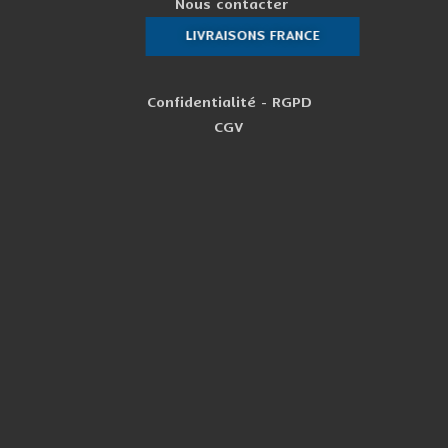
Nous contacter
LIVRAISONS FRANCE
Confidentialité - RGPD
CGV
PERSONN
News
Mention
Nom
Email