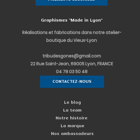
a
e
b
u
e
g
d
o
b
r
r
i
o
e
e
a
n
k
s
m
-
-
t
Graphismes "Made in Lyon"
i
f
n
Réalisations et fabrications dans notre atelier-
boutique du Vieux-Lyon
tribudesgones@gmail.com
22 Rue Saint-Jean, 69005 Lyon, FRANCE
04 78 03 50 48
CONTACTEZ-NOUS
Le blog
La team
Notre histoire
La marque
Nos ambassadeurs