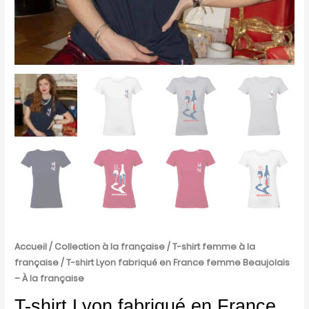
française
Accueil
/
Collection à la française
/
T-shirt femme à la
française
/ T-shirt Lyon fabriqué en France femme Beaujolais
– À la française
T-shirt Lyon fabriqué en France