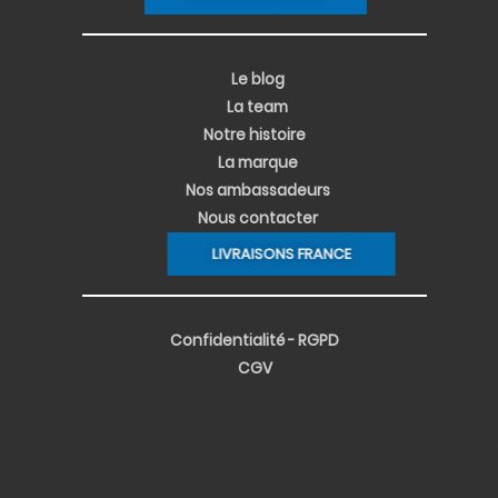
Le blog
La team
Notre histoire
La marque
Nos ambassadeurs
Nous contacter
LIVRAISONS FRANCE
Confidentialité - RGPD
CGV
PERSONNALI