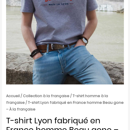
la
française
Accueil
/
Collection à la française
/
T-shirt homme à la
française
/ T-shirt Lyon fabriqué en France homme Beau gone
– À la française
T-shirt Lyon fabriqué en
France homme Beau gone –