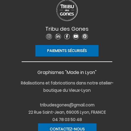
Tribu des Gones
I
L
F
Y
P
n
i
a
o
i
s
n
c
u
n
t
k
e
t
t
PAIEMENTS SÉCURISÉS
a
e
b
u
e
g
d
o
b
r
r
i
o
e
e
a
n
k
s
m
-
-
t
i
f
Graphismes "Made in Lyon"
n
Réalisations et fabrications dans notre atelier-
boutique du Vieux-Lyon
tribudesgones@gmail.com
22 Rue Saint-Jean, 69005 Lyon, FRANCE
04 78 03 50 48
CONTACTEZ-NOUS