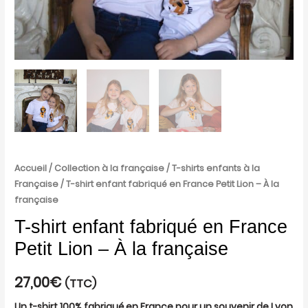
française
Accueil
/
Collection à la française
/
T-shirts enfants à la
Française
/ T-shirt enfant fabriqué en France Petit Lion – À la
française
T-shirt enfant fabriqué en France
Petit Lion – À la française
27,00
€
(TTC)
Un t-shirt 100% fabriqué en France pour un souvenir de Lyon