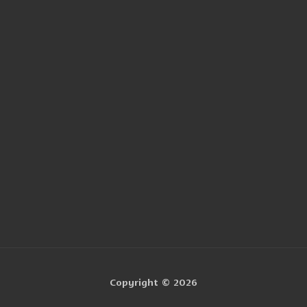
Mentions 
Nom
Email
Copyright © 2026