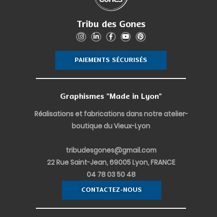
Tribu des Gones
I
L
F
Y
P
n
i
a
o
i
s
n
c
u
n
t
k
e
t
t
PAIEMENTS SÉCURISÉS
a
e
b
u
e
g
d
o
b
r
r
i
o
e
e
a
n
k
s
m
-
-
t
i
f
Graphismes "Made in Lyon"
n
Réalisations et fabrications dans notre atelier-
boutique du Vieux-Lyon
tribudesgones@gmail.com
22 Rue Saint-Jean, 69005 Lyon, FRANCE
04 78 03 50 48
CONTACTEZ-NOUS