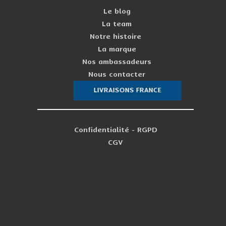
Le blog
La team
Notre histoire
La marque
Nos ambassadeurs
Nous contacter
LIVRAISONS FRANCE
Confidentialité - RGPD
CGV
PERSONNAL
Newsle